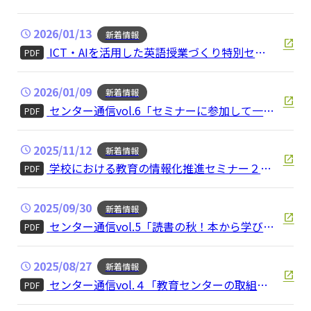
2026/01/13
新着情報
ICT・AIを活用した英語授業づくり特別セミ
PDF
ナー～知る・やってみる・深める３ステップで学ぶ
～
2026/01/09
新着情報
センター通信vol.6「セミナーに参加して一緒
PDF
に学びませんか?」
2025/11/12
新着情報
学校における教育の情報化推進セミナー２０
PDF
２５
2025/09/30
新着情報
センター通信vol.5「読書の秋！本から学びま
PDF
せんか？」
2025/08/27
新着情報
センター通信vol.４「教育センターの取組～
PDF
進捗状況～」