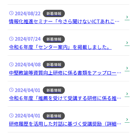
2024/08/22
新着情報
情報化推進セミナー「今さら聞けないICTあれこ
れ ICT基本用語・iPadの使い方」（令和６年７月
２９日実施）の動画を掲載しました。
2024/07/24
新着情報
令和６年度「センター案内」を掲載しました。
2024/04/08
新着情報
中堅教諭等資質向上研修に係る書類をアップロード
しました
2024/04/01
新着情報
令和６年度「推薦を受けて受講する研修に係る推薦
書」を掲載しました。
2024/04/01
新着情報
研修履歴を活用した対話に基づく受講奨励（詳細
版、Q&A）を更新しました。