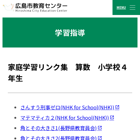
MENU
CLOSE
広島市教育センター
学習指導
家庭学習リンク集 算数 小学校４
年生
さんすう刑事ゼロ(NHK for School(NHK))
マテマティカ２(NHK for School(NHK))
角とその大きさ1(長野県教育員会)
角とその大きさ2(長野県教育員会)