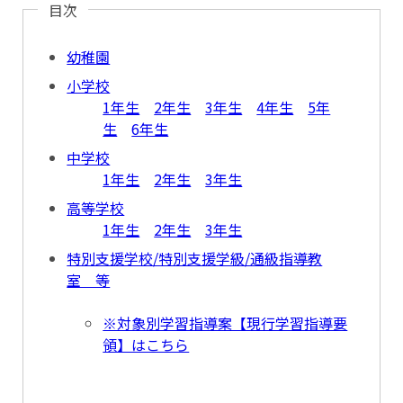
目次
幼稚園
小学校
1年生
2年生
3年生
4年生
5年
生
6年生
中学校
1年生
2年生
3年生
高等学校
1年生
2年生
3年生
特別支援学校/特別支援学級/通級指導教
室 等
※対象別学習指導案【現行学習指導要
領】はこちら