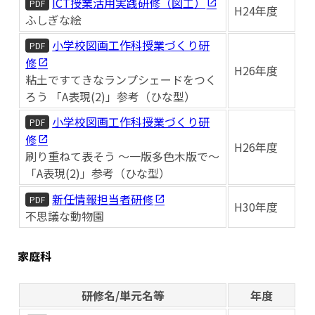
ICT授業活用実践研修（図工）
PDF
H24年度
ふしぎな絵
小学校図画工作科授業づくり研
PDF
修
H26年度
粘土ですてきなランプシェードをつく
ろう 「A表現(2)」参考（ひな型）
小学校図画工作科授業づくり研
PDF
修
H26年度
刷り重ねて表そう ～一版多色木版で～
「A表現(2)」参考（ひな型）
新任情報担当者研修
PDF
H30年度
不思議な動物園
家庭科
研修名/単元名等
年度