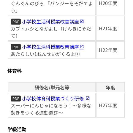
H20年度
ぐんぐんのびろ 「パンジーをそだてよ
う」
小学校生活科授業改善講座
PDF
H21年度
カブトムシとなかよし（げんきにそだ
て）
小学校生活科授業改善講座
PDF
H22年度
あたらしい1ねんせいがくるよ①
体育科
研修名/単元名等
年度
小学校体育科授業づくり研修
PDF
H27年度
スーパーにんじゃになろう！～多様な
動きをつくる運動遊び～
学級活動