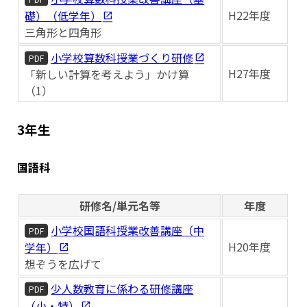
H22年度
礎）（低学年）
三角形と四角形
小学校算数科授業づくり研修
PDF
H27年度
「新しい計算を考えよう」かけ算
（1）
3年生
国語科
研修名/単元名等
年度
小学校国語科授業改善講座（中
PDF
H20年度
学年）
想ぞうを広げて
少人数教育に係わる研修講座
PDF
（小・特）