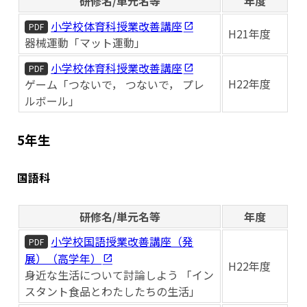
研修名/単元名等
年度
小学校体育科授業改善講座
PDF
H21年度
器械運動「マット運動」
小学校体育科授業改善講座
PDF
H22年度
ゲーム「つないで， つないで， プレ
ルボール」
5年生
国語科
研修名/単元名等
年度
小学校国語授業改善講座（発
PDF
展）（高学年）
H22年度
身近な生活について討論しよう 「イン
スタント食品とわたしたちの生活」