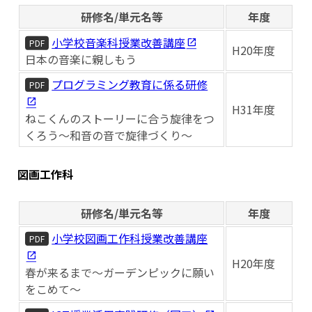
研修名/単元名等
年度
小学校音楽科授業改善講座
PDF
H20年度
日本の音楽に親しもう
プログラミング教育に係る研修
PDF
H31年度
ねこくんのストーリーに合う旋律をつ
くろう～和音の音で旋律づくり～
図画工作科
研修名/単元名等
年度
小学校図画工作科授業改善講座
PDF
H20年度
春が来るまで～ガーデンピックに願い
をこめて～