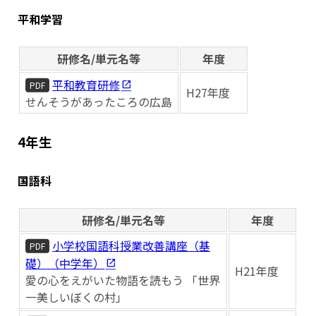
平和学習
研修名/単元名等
年度
平和教育研修
PDF
H27年度
せんそうがあったころの広島
4年生
国語科
研修名/単元名等
年度
小学校国語科授業改善講座（基
PDF
礎）（中学年）
H21年度
愛の心をえがいた物語を読もう 「世界
一美しいぼくの村」