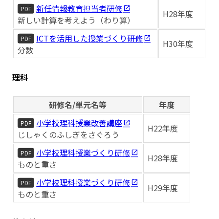
新任情報教育担当者研修
PDF
H28年度
新しい計算を考えよう（わり算）
ICTを活用した授業づくり研修
PDF
H30年度
分数
理科
研修名/単元名等
年度
小学校理科授業改善講座
PDF
H22年度
じしゃくのふしぎをさぐろう
小学校理科授業づくり研修
PDF
H28年度
ものと重さ
小学校理科授業づくり研修
PDF
H29年度
ものと重さ