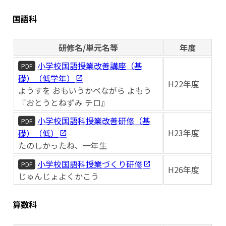
国語科
研修名/単元名等
年度
小学校国語授業改善講座（基
PDF
礎）（低学年）
H22年度
ようすを おもいうかべながら よもう
『おとうとねずみ チロ』
小学校国語科授業改善研修（基
PDF
H23年度
礎）（低）
たのしかったね、一年生
小学校国語科授業づくり研修
PDF
H26年度
じゅんじょよくかこう
算数科