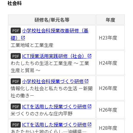
社会科
研修名/単元名等
年度
小学校社会科授業改善研修（基
PDF
H23年度
礎）
工業地域と工業生産
ICT授業活用実践研修（社会）
PDF
H24年度
わたしたちの生活と工業生産 ～ 工業
生産と貿易 ～
小学校社会科授業づくり研修
PDF
H26年度
情報化した社会と私たちの生活 －新聞
社の働き－
ICTを活用した授業づくり研修
PDF
H26年度
米づくりのさかんな庄内平野
ICTを活用した授業づくり研修
PDF
H28年度
あたたかい土地のくらし―沖縄県―