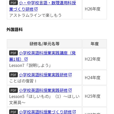
小・中学校言語・数理運用科授
PDF
H26年度
業づくり研修
アストラムラインで楽しもう
外国語科
研修名/単元名等
年度
小学校英語科授業実践講座（発
PDF
H22年度
展1班）
Lesson7「説明しよう」
小学校英語科授業実践研修
PDF
H24年度
ことばの復習Ⅰ
小学校英語科授業実践研修
PDF
H25年度
Lesson5「ほしいもの」（1）～ほしい
文房具～
小学校英語科授業づくり研修
PDF