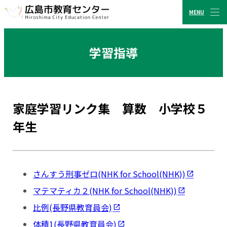
MENU
CLOSE
広島市教育センター
学習指導
家庭学習リンク集 算数 小学校５
年生
さんすう刑事ゼロ(NHK for School(NHK))
マテマティカ２(NHK for School(NHK))
比例(長野県教育員会)
体積1(長野県教育員会)