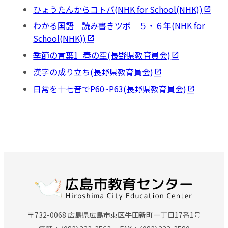
ひょうたんからコトバ(NHK for School(NHK))
わかる国語 読み書きツボ ５・６年(NHK for
School(NHK))
季節の言葉1_春の空(長野県教育員会)
漢字の成り立ち(長野県教育員会)
日常を十七音でP60~P63(長野県教育員会)
〒732-0068 広島県広島市東区牛田新町一丁目17番1号