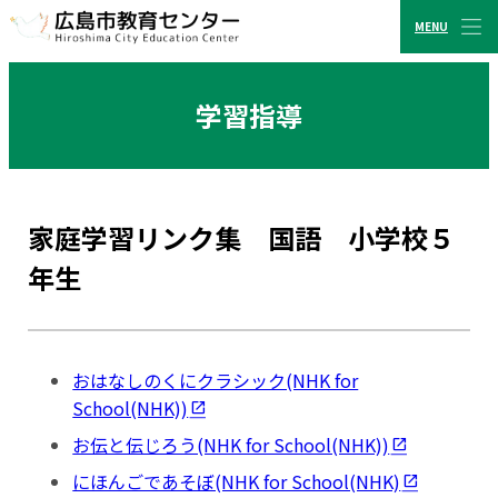
MENU
CLOSE
広島市教育センター
学習指導
家庭学習リンク集 国語 小学校５
年生
おはなしのくにクラシック(NHK for
School(NHK))
お伝と伝じろう(NHK for School(NHK))
にほんごであそぼ(NHK for School(NHK)