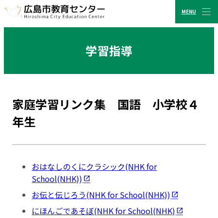
MENU
CLOSE
広島市教育センター
学習指導
家庭学習リンク集 国語 小学校４
年生
おはなしのくにクラシック(NHK for
School(NHK))
お伝と伝じろう(NHK for School(NHK))
にほんごであそぼ(NHK for School(NHK)