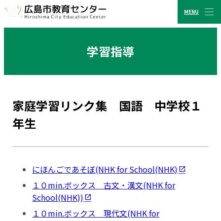
MENU
CLOSE
広島市教育センター
学習指導
家庭学習リンク集 国語 中学校１
年生
にほんごであそぼ(NHK for School(NHK)
１０min.ボックス 古文・漢文(NHK for
School(NHK))
１０min.ボックス 現代文(NHK for