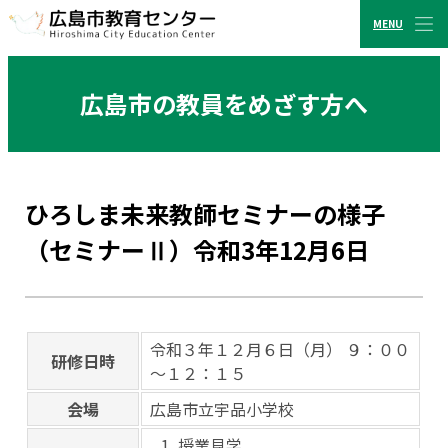
MENU
CLOSE
広島市教育センター
広島市の教員をめざす方へ
ひろしま未来教師セミナーの様子
（セミナーⅡ）令和3年12月6日
令和３年１２月６日（月） ９：００
研修日時
～１２：１５
会場
広島市立宇品小学校
授業見学